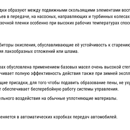
дки образуют между подвижными скользящими элементами восп
в в передаче, на насосных, направляющих и турбинных колесах 
зочной пленки особенно при высоких рабочих температурах спос
иторы окисления, обуславливающие её устойчивость к старению
я лакообразных отложений или шлама.
рах обусловлена применением базовых масел очень высокой сте
ечивает полную эффективность действия также при зимней экспл
щие присадки, для того чтобы подавить образование пены, не у
т обеспечивает бесперебойную работу системы управления.
тельного воздействия на обычные уплотняющие материалы.
меняется в автоматических коробках передач автомобилей.