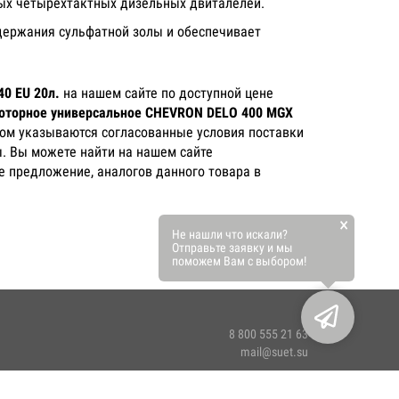
ных четырехтактных дизельных двиталелей.
держания сульфатной золы и обеспечивает
0 EU 20л.
на нашем сайте по доступной цене
оторное универсальное CHEVRON DELO 400 MGX
ором указываются согласованные условия поставки
ы. Вы можете найти на нашем сайте
е предложение, аналогов данного товара в
×
Не нашли что искали?
Отправьте заявку и мы
поможем Вам с выбором!
8 800 555 21 63
mail@suet.su