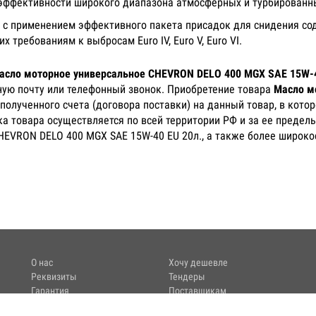
к эффективности широкого диапазона атмосферных и турбирован
 с применением эффективного пакета присадок для снидения со
требованиям к выбросам Euro IV, Euro V, Euro VI.
асло моторное универсальное CHEVRON DELO 400 MGX SAE 15W-4
ную почту или телефонный звонок. Приобретение товара
Масло м
полученного счета (договора поставки) на данный товар, в кот
ка товара осуществляется по всей территории РФ и за ее предел
EVRON DELO 400 MGX SAE 15W-40 EU 20л., а также более широко
О нас
Хочу дешевле
Реквизиты
Тендеры
Гарантия
Поставщикам
Сервис