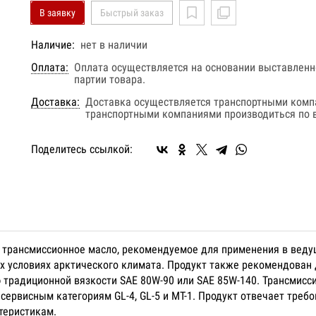
В заявку
Быстрый заказ
Наличие:
нет в наличии
Оплата:
Оплата осуществляется на основании выставленно
партии товара.
Доставка:
Доставка осуществляется транспортными комп
транспортными компаниями производиться по в
Поделитесь ссылкой:
 трансмиссионное масло, рекомендуемое для применения в веду
х условиях арктического климата. Продукт также рекомендован 
ю традиционной вязкости SAE 80W-90 или SAE 85W-140. Трансмис
 сервисным категориям GL-4, GL-5 и MT-1. Продукт отвечает тре
теристикам.