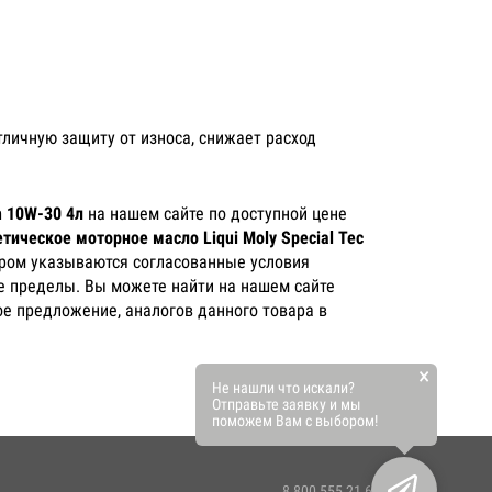
личную защиту от износа, снижает расход
n 10W-30 4л
на нашем сайте по доступной цене
тическое моторное масло Liqui Moly Special Tec
тором указываются согласованные условия
ее пределы. Вы можете найти на нашем сайте
кое предложение, аналогов данного товара в
×
Не нашли что искали?
Отправьте заявку и мы
поможем Вам с выбором!
8 800 555 21 63