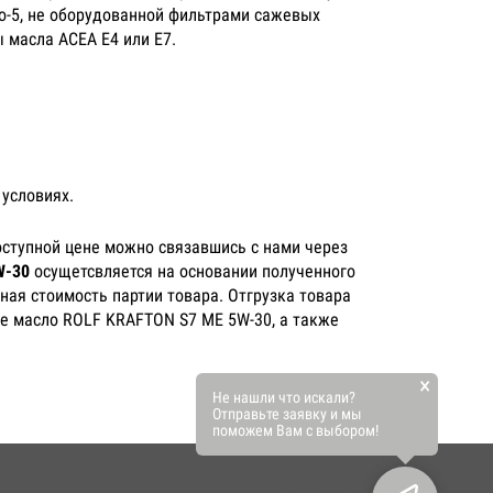
o-5, не оборудованной фильтрами сажевых
 масла ACEA E4 или E7.
условиях.
оступной цене можно связавшись с нами через
W-30
осущетсвляется на основании полученного
ная стоимость партии товара. Отгрузка товара
ое масло ROLF KRAFTON S7 ME 5W-30, а также
×
Не нашли что искали?
Отправьте заявку и мы
поможем Вам с выбором!